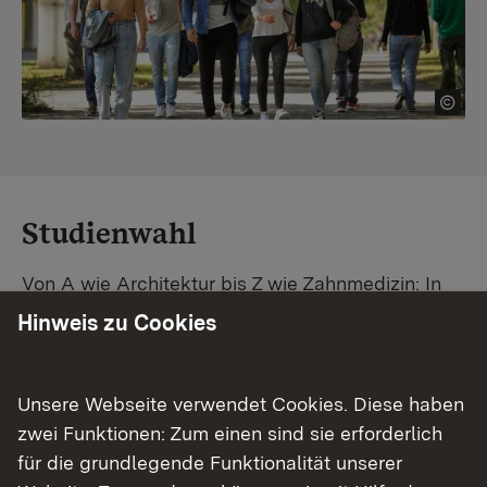
Studienwahl
Von A wie Architektur bis Z wie Zahnmedizin: In
Baden-Württemberg warten unzählige
Hinweis zu Cookies
Studiengänge auf dich. Vergleiche Unis und
Standorte – und finde mit unserer
Studiengangsuche schnell den passenden
Unsere Webseite verwendet Cookies. Diese haben
Studienplatz. Außerdem gibt's eine Schritt-für-
zwei Funktionen: Zum einen sind sie erforderlich
Schritt-Anleitung zu deinem Traum-Studium.
für die grundlegende Funktionalität unserer