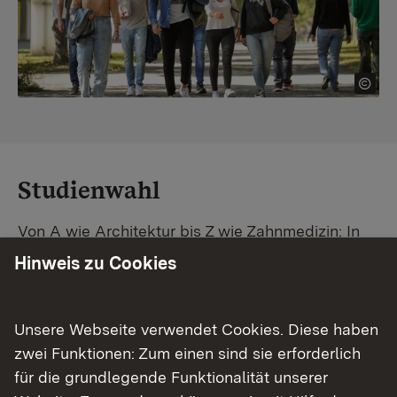
Studienwahl
Von A wie Architektur bis Z wie Zahnmedizin: In
Baden-Württemberg warten unzählige
Hinweis zu Cookies
Studiengänge auf dich. Vergleiche Unis und
Standorte – und finde mit unserer
Studiengangsuche schnell den passenden
Unsere Webseite verwendet Cookies. Diese haben
Studienplatz. Außerdem gibt's eine Schritt-für-
zwei Funktionen: Zum einen sind sie erforderlich
Schritt-Anleitung zu deinem Traum-Studium.
für die grundlegende Funktionalität unserer