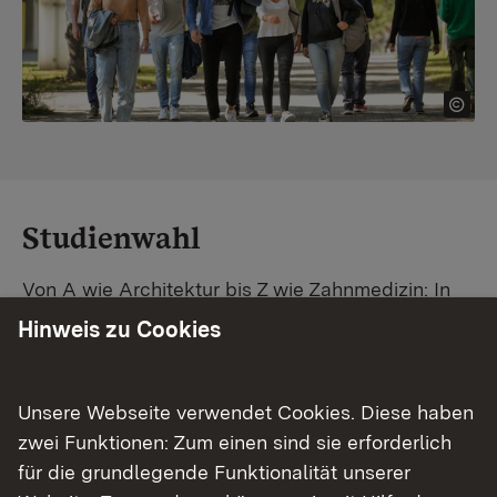
Studienwahl
Von A wie Architektur bis Z wie Zahnmedizin: In
Baden-Württemberg warten unzählige
Hinweis zu Cookies
Studiengänge auf dich. Vergleiche Unis und
Standorte – und finde mit unserer
Studiengangsuche schnell den passenden
Unsere Webseite verwendet Cookies. Diese haben
Studienplatz. Außerdem gibt's eine Schritt-für-
zwei Funktionen: Zum einen sind sie erforderlich
Schritt-Anleitung zu deinem Traum-Studium.
für die grundlegende Funktionalität unserer