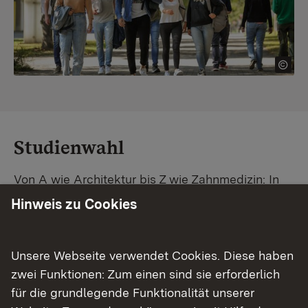
Studienwahl
Von A wie Architektur bis Z wie Zahnmedizin: In
Baden-Württemberg warten unzählige
Hinweis zu Cookies
Studiengänge auf dich. Vergleiche Unis und
Standorte – und finde mit unserer
Studiengangsuche schnell den passenden
Unsere Webseite verwendet Cookies. Diese haben
Studienplatz. Außerdem gibt's eine Schritt-für-
zwei Funktionen: Zum einen sind sie erforderlich
Schritt-Anleitung zu deinem Traum-Studium.
für die grundlegende Funktionalität unserer