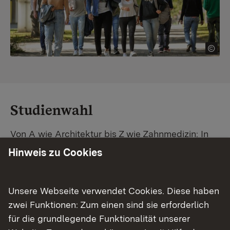
Studienwahl
Von A wie Architektur bis Z wie Zahnmedizin: In
Baden-Württemberg warten unzählige
Hinweis zu Cookies
Studiengänge auf dich. Vergleiche Unis und
Standorte – und finde mit unserer
Studiengangsuche schnell den passenden
Unsere Webseite verwendet Cookies. Diese haben
Studienplatz. Außerdem gibt's eine Schritt-für-
zwei Funktionen: Zum einen sind sie erforderlich
Schritt-Anleitung zu deinem Traum-Studium.
für die grundlegende Funktionalität unserer