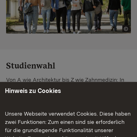
Studienwahl
Von A wie Architektur bis Z wie Zahnmedizin: In
Baden-Württemberg warten unzählige
Hinweis zu Cookies
Studiengänge auf dich. Vergleiche Unis und
Standorte – und finde mit unserer
Studiengangsuche schnell den passenden
Unsere Webseite verwendet Cookies. Diese haben
Studienplatz. Außerdem gibt's eine Schritt-für-
zwei Funktionen: Zum einen sind sie erforderlich
Schritt-Anleitung zu deinem Traum-Studium.
für die grundlegende Funktionalität unserer