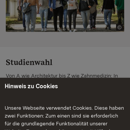
Studienwahl
Von A wie Architektur bis Z wie Zahnmedizin: In
Baden-Württemberg warten unzählige
Hinweis zu Cookies
Studiengänge auf dich. Vergleiche Unis und
Standorte – und finde mit unserer
Studiengangsuche schnell den passenden
Unsere Webseite verwendet Cookies. Diese haben
Studienplatz. Außerdem gibt's eine Schritt-für-
zwei Funktionen: Zum einen sind sie erforderlich
Schritt-Anleitung zu deinem Traum-Studium.
für die grundlegende Funktionalität unserer