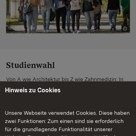
Studienwahl
Von A wie Architektur bis Z wie Zahnmedizin: In
Baden-Württemberg warten unzählige
Hinweis zu Cookies
Studiengänge auf dich. Vergleiche Unis und
Standorte – und finde mit unserer
Studiengangsuche schnell den passenden
Unsere Webseite verwendet Cookies. Diese haben
Studienplatz. Außerdem gibt's eine Schritt-für-
zwei Funktionen: Zum einen sind sie erforderlich
Schritt-Anleitung zu deinem Traum-Studium.
für die grundlegende Funktionalität unserer