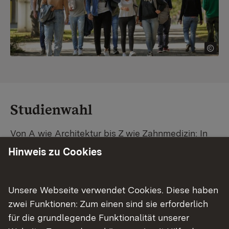
Studienwahl
Von A wie Architektur bis Z wie Zahnmedizin: In
Baden-Württemberg warten unzählige
Hinweis zu Cookies
Studiengänge auf dich. Vergleiche Unis und
Standorte – und finde mit unserer
Studiengangsuche schnell den passenden
Unsere Webseite verwendet Cookies. Diese haben
Studienplatz. Außerdem gibt's eine Schritt-für-
zwei Funktionen: Zum einen sind sie erforderlich
Schritt-Anleitung zu deinem Traum-Studium.
für die grundlegende Funktionalität unserer