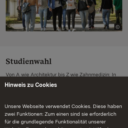
Studienwahl
Von A wie Architektur bis Z wie Zahnmedizin: In
Baden-Württemberg warten unzählige
Hinweis zu Cookies
Studiengänge auf dich. Vergleiche Unis und
Standorte – und finde mit unserer
Studiengangsuche schnell den passenden
Unsere Webseite verwendet Cookies. Diese haben
Studienplatz. Außerdem gibt's eine Schritt-für-
zwei Funktionen: Zum einen sind sie erforderlich
Schritt-Anleitung zu deinem Traum-Studium.
für die grundlegende Funktionalität unserer