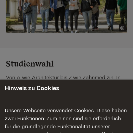
Studienwahl
Von A wie Architektur bis Z wie Zahnmedizin: In
Baden-Württemberg warten unzählige
Hinweis zu Cookies
Studiengänge auf dich. Vergleiche Unis und
Standorte – und finde mit unserer
Studiengangsuche schnell den passenden
Unsere Webseite verwendet Cookies. Diese haben
Studienplatz. Außerdem gibt's eine Schritt-für-
zwei Funktionen: Zum einen sind sie erforderlich
Schritt-Anleitung zu deinem Traum-Studium.
für die grundlegende Funktionalität unserer