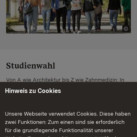
Studienwahl
Von A wie Architektur bis Z wie Zahnmedizin: In
Baden-Württemberg warten unzählige
Hinweis zu Cookies
Studiengänge auf dich. Vergleiche Unis und
Standorte – und finde mit unserer
Studiengangsuche schnell den passenden
Unsere Webseite verwendet Cookies. Diese haben
Studienplatz. Außerdem gibt's eine Schritt-für-
zwei Funktionen: Zum einen sind sie erforderlich
Schritt-Anleitung zu deinem Traum-Studium.
für die grundlegende Funktionalität unserer