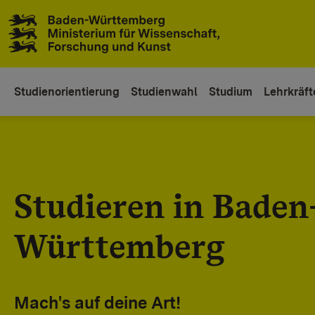
Zum Inhaltsbereich
Zur Hauptnavigation
Studienorientierung
Studienwahl
Studium
Lehrkräft
Studieren in Baden
Württemberg
Mach's auf deine Art!