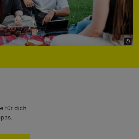
e für dich
opas.