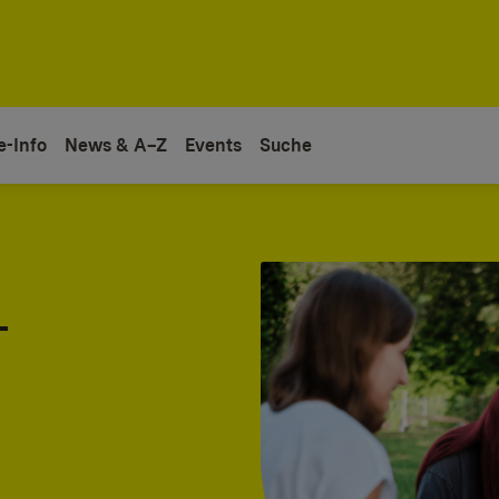
e-Info
News & A–Z
Events
Suche
-