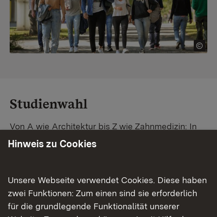
Studienwahl
Von A wie Architektur bis Z wie Zahnmedizin: In
Baden-Württemberg warten unzählige
Hinweis zu Cookies
Studiengänge auf dich. Vergleiche Unis und
Standorte – und finde mit unserer
Studiengangsuche schnell den passenden
Unsere Webseite verwendet Cookies. Diese haben
Studienplatz. Außerdem gibt's eine Schritt-für-
zwei Funktionen: Zum einen sind sie erforderlich
Schritt-Anleitung zu deinem Traum-Studium.
für die grundlegende Funktionalität unserer