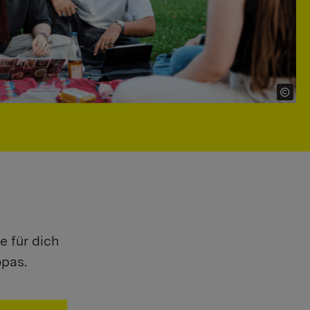
e für dich
opas.