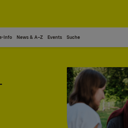
e-Info
News & A–Z
Events
Suche
-