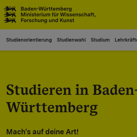
Zum Inhaltsbereich
Zur Hauptnavigation
Studienorientierung
Studienwahl
Studium
Lehrkräft
Studieren in Baden
Württemberg
Mach's auf deine Art!