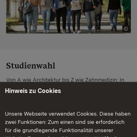
Studienwahl
Von A wie Architektur bis Z wie Zahnmedizin: In
Baden-Württemberg warten unzählige
Hinweis zu Cookies
Studiengänge auf dich. Vergleiche Unis und
Standorte – und finde mit unserer
Studiengangsuche schnell den passenden
Unsere Webseite verwendet Cookies. Diese haben
Studienplatz. Außerdem gibt's eine Schritt-für-
zwei Funktionen: Zum einen sind sie erforderlich
Schritt-Anleitung zu deinem Traum-Studium.
für die grundlegende Funktionalität unserer