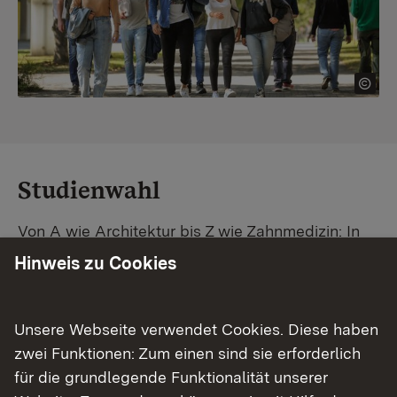
Studienwahl
Von A wie Architektur bis Z wie Zahnmedizin: In
Baden-Württemberg warten unzählige
Hinweis zu Cookies
Studiengänge auf dich. Vergleiche Unis und
Standorte – und finde mit unserer
Studiengangsuche schnell den passenden
Unsere Webseite verwendet Cookies. Diese haben
Studienplatz. Außerdem gibt's eine Schritt-für-
zwei Funktionen: Zum einen sind sie erforderlich
Schritt-Anleitung zu deinem Traum-Studium.
für die grundlegende Funktionalität unserer