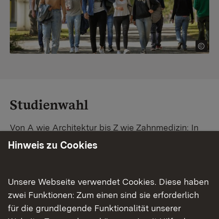
Studienwahl
Von A wie Architektur bis Z wie Zahnmedizin: In
Baden-Württemberg warten unzählige
Hinweis zu Cookies
Studiengänge auf dich. Vergleiche Unis und
Standorte – und finde mit unserer
Studiengangsuche schnell den passenden
Unsere Webseite verwendet Cookies. Diese haben
Studienplatz. Außerdem gibt's eine Schritt-für-
zwei Funktionen: Zum einen sind sie erforderlich
Schritt-Anleitung zu deinem Traum-Studium.
für die grundlegende Funktionalität unserer