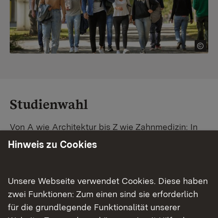
Studienwahl
Von A wie Architektur bis Z wie Zahnmedizin: In
Baden-Württemberg warten unzählige
Hinweis zu Cookies
Studiengänge auf dich. Vergleiche Unis und
Standorte – und finde mit unserer
Studiengangsuche schnell den passenden
Unsere Webseite verwendet Cookies. Diese haben
Studienplatz. Außerdem gibt's eine Schritt-für-
zwei Funktionen: Zum einen sind sie erforderlich
Schritt-Anleitung zu deinem Traum-Studium.
für die grundlegende Funktionalität unserer