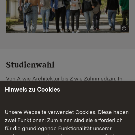
Studienwahl
Von A wie Architektur bis Z wie Zahnmedizin: In
Baden-Württemberg warten unzählige
Hinweis zu Cookies
Studiengänge auf dich. Vergleiche Unis und
Standorte – und finde mit unserer
Studiengangsuche schnell den passenden
Unsere Webseite verwendet Cookies. Diese haben
Studienplatz. Außerdem gibt's eine Schritt-für-
zwei Funktionen: Zum einen sind sie erforderlich
Schritt-Anleitung zu deinem Traum-Studium.
für die grundlegende Funktionalität unserer