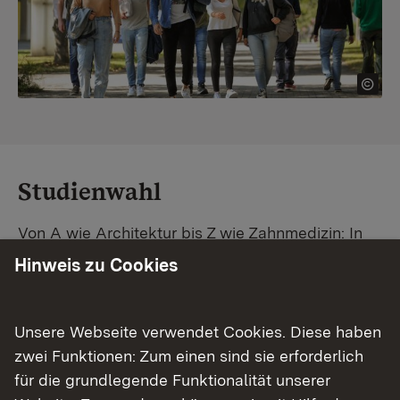
Studienwahl
Von A wie Architektur bis Z wie Zahnmedizin: In
Baden-Württemberg warten unzählige
Hinweis zu Cookies
Studiengänge auf dich. Vergleiche Unis und
Standorte – und finde mit unserer
Studiengangsuche schnell den passenden
Unsere Webseite verwendet Cookies. Diese haben
Studienplatz. Außerdem gibt's eine Schritt-für-
zwei Funktionen: Zum einen sind sie erforderlich
Schritt-Anleitung zu deinem Traum-Studium.
für die grundlegende Funktionalität unserer