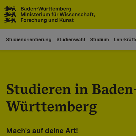
Zum Inhaltsbereich
Zur Hauptnavigation
Studienorientierung
Studienwahl
Studium
Lehrkräft
Studieren in Baden
Württemberg
Mach's auf deine Art!