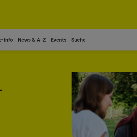
e-Info
News & A–Z
Events
Suche
-