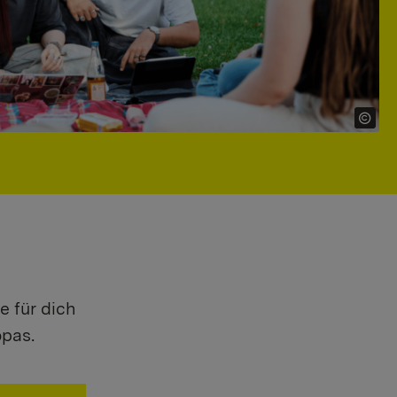
e für dich
opas.