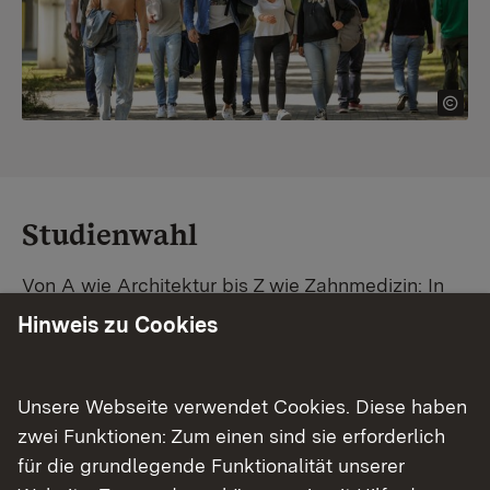
Studienwahl
Von A wie Architektur bis Z wie Zahnmedizin: In
Baden-Württemberg warten unzählige
Hinweis zu Cookies
Studiengänge auf dich. Vergleiche Unis und
Standorte – und finde mit unserer
Studiengangsuche schnell den passenden
Unsere Webseite verwendet Cookies. Diese haben
Studienplatz. Außerdem gibt's eine Schritt-für-
zwei Funktionen: Zum einen sind sie erforderlich
Schritt-Anleitung zu deinem Traum-Studium.
für die grundlegende Funktionalität unserer