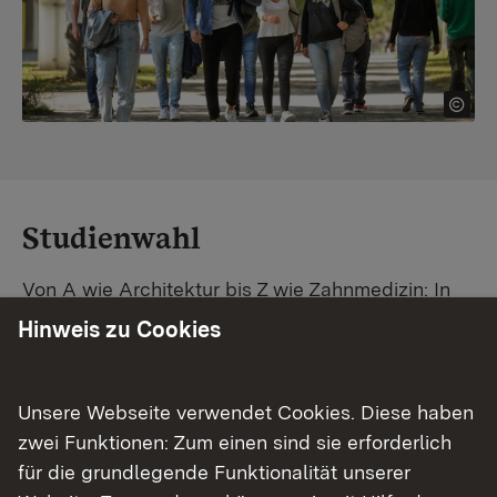
Studienwahl
Von A wie Architektur bis Z wie Zahnmedizin: In
Baden-Württemberg warten unzählige
Hinweis zu Cookies
Studiengänge auf dich. Vergleiche Unis und
Standorte – und finde mit unserer
Studiengangsuche schnell den passenden
Unsere Webseite verwendet Cookies. Diese haben
Studienplatz. Außerdem gibt's eine Schritt-für-
zwei Funktionen: Zum einen sind sie erforderlich
Schritt-Anleitung zu deinem Traum-Studium.
für die grundlegende Funktionalität unserer