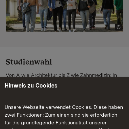
Studienwahl
Von A wie Architektur bis Z wie Zahnmedizin: In
Baden-Württemberg warten unzählige
Hinweis zu Cookies
Studiengänge auf dich. Vergleiche Unis und
Standorte – und finde mit unserer
Studiengangsuche schnell den passenden
Unsere Webseite verwendet Cookies. Diese haben
Studienplatz. Außerdem gibt's eine Schritt-für-
zwei Funktionen: Zum einen sind sie erforderlich
Schritt-Anleitung zu deinem Traum-Studium.
für die grundlegende Funktionalität unserer