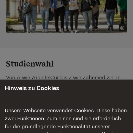
Studienwahl
Von A wie Architektur bis Z wie Zahnmedizin: In
Baden-Württemberg warten unzählige
Hinweis zu Cookies
Studiengänge auf dich. Vergleiche Unis und
Standorte – und finde mit unserer
Studiengangsuche schnell den passenden
Unsere Webseite verwendet Cookies. Diese haben
Studienplatz. Außerdem gibt's eine Schritt-für-
zwei Funktionen: Zum einen sind sie erforderlich
Schritt-Anleitung zu deinem Traum-Studium.
für die grundlegende Funktionalität unserer