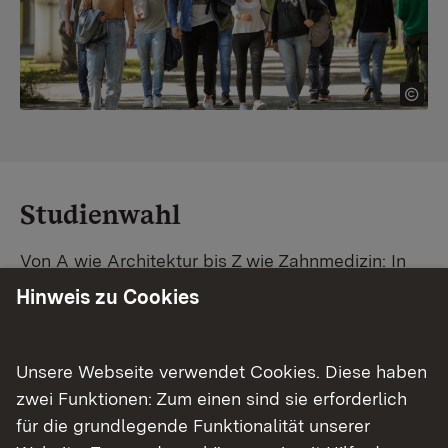
Studienwahl
Von A wie Architektur bis Z wie Zahnmedizin: In
Baden-Württemberg warten unzählige
Hinweis zu Cookies
Studiengänge auf dich. Vergleiche Unis und
Standorte – und finde mit unserer
Studiengangsuche schnell den passenden
Unsere Webseite verwendet Cookies. Diese haben
Studienplatz. Außerdem gibt's eine Schritt-für-
zwei Funktionen: Zum einen sind sie erforderlich
Schritt-Anleitung zu deinem Traum-Studium.
für die grundlegende Funktionalität unserer