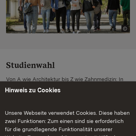
Studienwahl
Von A wie Architektur bis Z wie Zahnmedizin: In
Baden-Württemberg warten unzählige
Hinweis zu Cookies
Studiengänge auf dich. Vergleiche Unis und
Standorte – und finde mit unserer
Studiengangsuche schnell den passenden
Unsere Webseite verwendet Cookies. Diese haben
Studienplatz. Außerdem gibt's eine Schritt-für-
zwei Funktionen: Zum einen sind sie erforderlich
Schritt-Anleitung zu deinem Traum-Studium.
für die grundlegende Funktionalität unserer