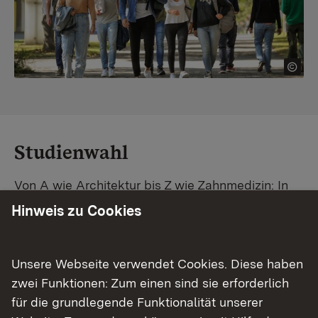
Studienwahl
Von A wie Architektur bis Z wie Zahnmedizin: In
Baden-Württemberg warten unzählige
Hinweis zu Cookies
Studiengänge auf dich. Vergleiche Unis und
Standorte – und finde mit unserer
Studiengangsuche schnell den passenden
Unsere Webseite verwendet Cookies. Diese haben
Studienplatz. Außerdem gibt's eine Schritt-für-
zwei Funktionen: Zum einen sind sie erforderlich
Schritt-Anleitung zu deinem Traum-Studium.
für die grundlegende Funktionalität unserer