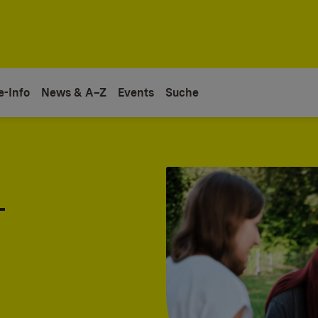
e-Info
News & A–Z
Events
Suche
-