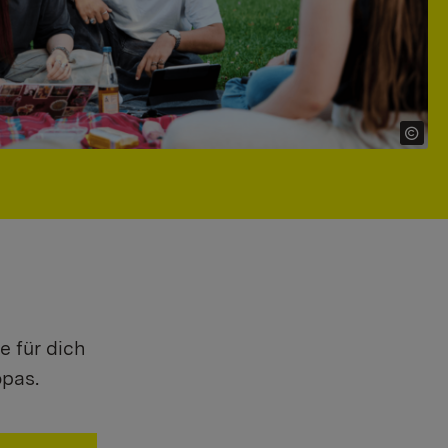
e für dich
opas.