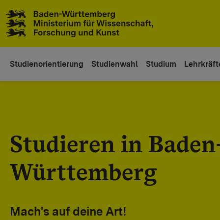
Zum Inhaltsbereich
Zur Hauptnavigation
Studienorientierung
Studienwahl
Studium
Lehrkräft
Studieren in Baden
Württemberg
Mach's auf deine Art!