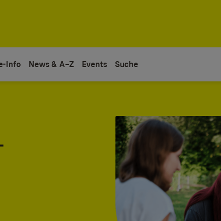
e-Info
News & A–Z
Events
Suche
-