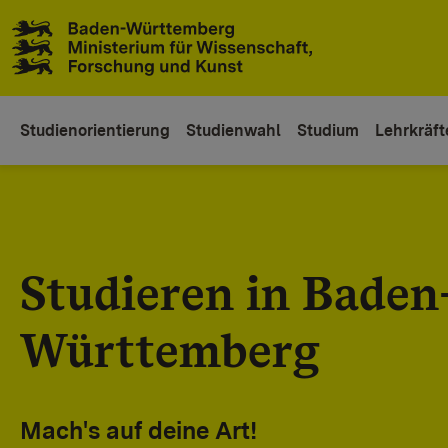
Zum Inhaltsbereich
Zur Hauptnavigation
Studienorientierung
Studienwahl
Studium
Lehrkräft
Studieren in Baden
Württemberg
Mach's auf deine Art!