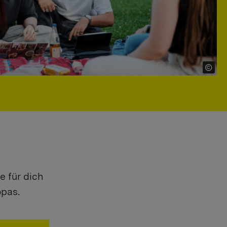
e für dich
opas.