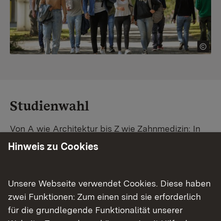
Studienwahl
Von A wie Architektur bis Z wie Zahnmedizin: In
Baden-Württemberg warten unzählige
Hinweis zu Cookies
Studiengänge auf dich. Vergleiche Unis und
Standorte – und finde mit unserer
Studiengangsuche schnell den passenden
Unsere Webseite verwendet Cookies. Diese haben
Studienplatz. Außerdem gibt's eine Schritt-für-
zwei Funktionen: Zum einen sind sie erforderlich
Schritt-Anleitung zu deinem Traum-Studium.
für die grundlegende Funktionalität unserer