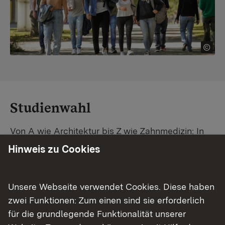
Studienwahl
Von A wie Architektur bis Z wie Zahnmedizin: In
Baden-Württemberg warten unzählige
Hinweis zu Cookies
Studiengänge auf dich. Vergleiche Unis und
Standorte – und finde mit unserer
Studiengangsuche schnell den passenden
Unsere Webseite verwendet Cookies. Diese haben
Studienplatz. Außerdem gibt's eine Schritt-für-
zwei Funktionen: Zum einen sind sie erforderlich
Schritt-Anleitung zu deinem Traum-Studium.
für die grundlegende Funktionalität unserer