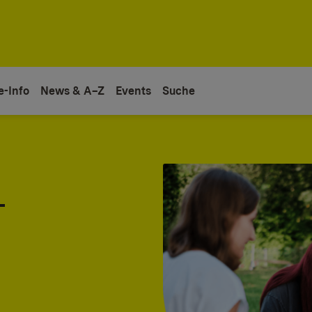
e-Info
News & A–Z
Events
Suche
-