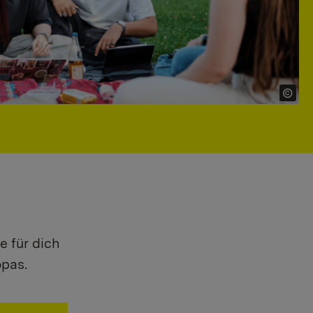
e für dich
opas.