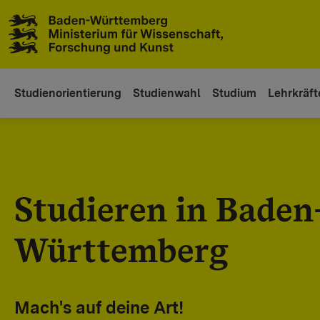
Zum Inhaltsbereich
Zur Hauptnavigation
Studienorientierung
Studienwahl
Studium
Lehrkräft
Studieren in Baden
Württemberg
Mach's auf deine Art!