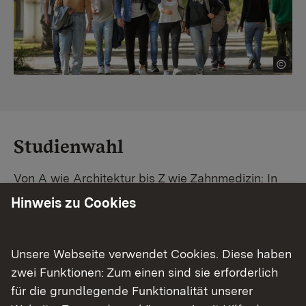
Studienwahl
Von A wie Architektur bis Z wie Zahnmedizin: In
Baden-Württemberg warten unzählige
Hinweis zu Cookies
Studiengänge auf dich. Vergleiche Unis und
Standorte – und finde mit unserer
Studiengangsuche schnell den passenden
Unsere Webseite verwendet Cookies. Diese haben
Studienplatz. Außerdem gibt's eine Schritt-für-
zwei Funktionen: Zum einen sind sie erforderlich
Schritt-Anleitung zu deinem Traum-Studium.
für die grundlegende Funktionalität unserer