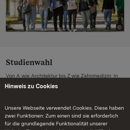
Studienwahl
Von A wie Architektur bis Z wie Zahnmedizin: In
Baden-Württemberg warten unzählige
Hinweis zu Cookies
Studiengänge auf dich. Vergleiche Unis und
Standorte – und finde mit unserer
Studiengangsuche schnell den passenden
Unsere Webseite verwendet Cookies. Diese haben
Studienplatz. Außerdem gibt's eine Schritt-für-
zwei Funktionen: Zum einen sind sie erforderlich
Schritt-Anleitung zu deinem Traum-Studium.
für die grundlegende Funktionalität unserer