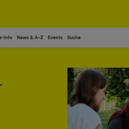
e-Info
News & A–Z
Events
Suche
-