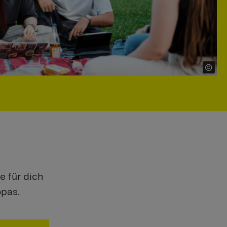
e für dich
opas.