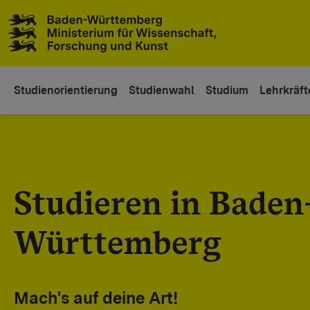
Zum Inhaltsbereich
Zur Hauptnavigation
Studienorientierung
Studienwahl
Studium
Lehrkräft
Studieren in Baden
Württemberg
Mach's auf deine Art!