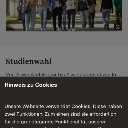
Studienwahl
Von A wie Architektur bis Z wie Zahnmedizin: In
Baden-Württemberg warten unzählige
Hinweis zu Cookies
Studiengänge auf dich. Vergleiche Unis und
Standorte – und finde mit unserer
Studiengangsuche schnell den passenden
Unsere Webseite verwendet Cookies. Diese haben
Studienplatz. Außerdem gibt's eine Schritt-für-
zwei Funktionen: Zum einen sind sie erforderlich
Schritt-Anleitung zu deinem Traum-Studium.
für die grundlegende Funktionalität unserer