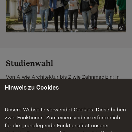
Studienwahl
Von A wie Architektur bis Z wie Zahnmedizin: In
Baden-Württemberg warten unzählige
Hinweis zu Cookies
Studiengänge auf dich. Vergleiche Unis und
Standorte – und finde mit unserer
Studiengangsuche schnell den passenden
Unsere Webseite verwendet Cookies. Diese haben
Studienplatz. Außerdem gibt's eine Schritt-für-
zwei Funktionen: Zum einen sind sie erforderlich
Schritt-Anleitung zu deinem Traum-Studium.
für die grundlegende Funktionalität unserer