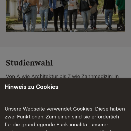
Studienwahl
Von A wie Architektur bis Z wie Zahnmedizin: In
Baden-Württemberg warten unzählige
Hinweis zu Cookies
Studiengänge auf dich. Vergleiche Unis und
Standorte – und finde mit unserer
Studiengangsuche schnell den passenden
Unsere Webseite verwendet Cookies. Diese haben
Studienplatz. Außerdem gibt's eine Schritt-für-
zwei Funktionen: Zum einen sind sie erforderlich
Schritt-Anleitung zu deinem Traum-Studium.
für die grundlegende Funktionalität unserer