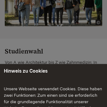
Studienwahl
Von A wie Architektur bis Z wie Zahnmedizin: In
Baden-Württemberg warten unzählige
Hinweis zu Cookies
Studiengänge auf dich. Vergleiche Unis und
Standorte – und finde mit unserer
Studiengangsuche schnell den passenden
Unsere Webseite verwendet Cookies. Diese haben
Studienplatz. Außerdem gibt's eine Schritt-für-
zwei Funktionen: Zum einen sind sie erforderlich
Schritt-Anleitung zu deinem Traum-Studium.
für die grundlegende Funktionalität unserer