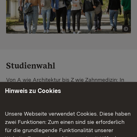
Studienwahl
Von A wie Architektur bis Z wie Zahnmedizin: In
Baden-Württemberg warten unzählige
Hinweis zu Cookies
Studiengänge auf dich. Vergleiche Unis und
Standorte – und finde mit unserer
Studiengangsuche schnell den passenden
Unsere Webseite verwendet Cookies. Diese haben
Studienplatz. Außerdem gibt's eine Schritt-für-
zwei Funktionen: Zum einen sind sie erforderlich
Schritt-Anleitung zu deinem Traum-Studium.
für die grundlegende Funktionalität unserer