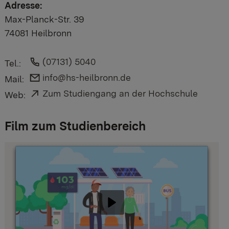
Adresse:
Max-Planck-Str. 39
74081 Heilbronn
Link auf Telefonnummer:
(07131) 5040
Tel.:
Link auf E-Mail:
info@hs-heilbronn.de
Mail:
Externer Link:
Zum Studiengang an der Hochschule
Web:
Film zum Studienbereich
Abspielen