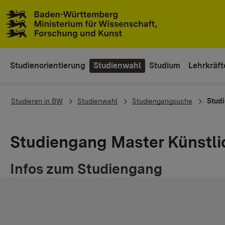
Zum Inhaltsbereich
Zur Hauptnavigation
Studienorientierung
Studienwahl
Studium
Lehrkräft
You are here:
Studieren in BW
Studienwahl
Studiengangsuche
Studi
Studiengang Master Künstlich
Infos zum Studiengang