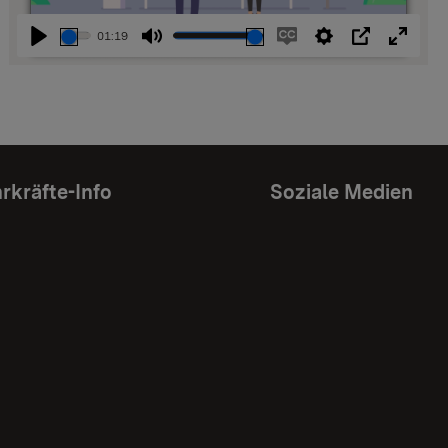
01:19
Abspielen
Stummschalten
Untertitel
Einstellungen
PIP
Vollbi
einschalten
rkräfte-Info
Soziale Medien