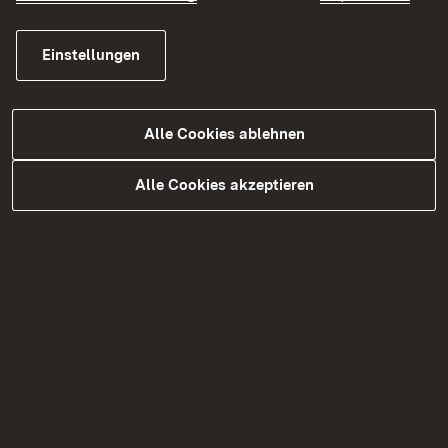
de las Artes (
UNA | Universidad Nacional de las
Artes
) in Buenos Aires und der Hochschule
Einstellungen
Heilbronn in Deutschland.
Zulassung Sprache
Alle Cookies ablehnen
Englisch (B2)
Alle Cookies akzeptieren
Weitere Infos zum Studiengang
Studiengang Name Englisch:
Intercultural
Managemen
Regelstudienzeit (Semester):
4 Semester
Vorpraktikum erforderlich:
nein
Zugangs-/Zulassungsvoraussetzung:
Hochschulei