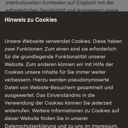
interkulturellen Kontexten auf Englisch mit der
erforderlichen Sensibilität und Kompetenz sowie
dem notwendigen theoretischen Hintergrund
Hinweis zu Cookies
arbeiten können. Die Studierenden sollen in der
Lage sein, (kulturelle) Transformationsprozesse
Unsere Webseite verwendet Cookies. Diese haben
mitzugestalten, vielfältige Gemeinschaften
zwei Funktionen: Zum einen sind sie erforderlich
einzubeziehen, Kulturprojekte zu konzipieren und
für die grundlegende Funktionalität unserer
zu leiten sowie internationale Teams zu führen.
Website. Zum anderen können wir mit Hilfe der
Die Vorlesungsinhalte sind darauf ausgerichtet,
Cookies unsere Inhalte für Sie immer weiter
den Studierenden fortgeschrittene Kompetenzen
verbessern. Hierzu werden pseudonymisierte
in den Bereichen Kulturmanagement und
Daten von Website-Besuchern gesammelt und
Gemeindeentwicklung, Interkulturalität,
ausgewertet. Das Einverständnis in die
Geopolitik und unternehmerisches Denken zu
Verwendung der Cookies können Sie jederzeit
vermitteln. Das Besondere an diesem
widerrufen. Weitere Informationen zu Cookies auf
Studiengang ist der Doppelabschluss in
dieser Website finden Sie in unserer
Deutschland und Argentinien. Die Studierenden
Datenschutzerklärung
und zu uns im
Impressum
.
erwerben Abschlüsse der Universidad Nacional