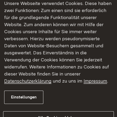
Unsere Webseite verwendet Cookies. Diese haben
Seminaren und Lehrgängen der Akademie
zwei Funktionen: Zum einen sind sie erforderlich
zusammen, die seit vielen Jahren erfolgreich am
für die grundlegende Funktionalität unserer
Markt etabliert sind.
Website. Zum anderen können wir mit Hilfe der
Cookies unsere Inhalte für Sie immer weiter
Ein besonderer Vorteil: Alle
Module und
verbessern. Hierzu werden pseudonymisierte
einzelnen Veranstaltungen
sind in
Ablauf und
Daten von Website-Besuchern gesammelt und
Reihenfolge frei wählbar
. Damit können die
ausgewertet. Das Einverständnis in die
Teilnehmenden ihr Studium individuell gestalten.
Verwendung der Cookies können Sie jederzeit
widerrufen. Weitere Informationen zu Cookies auf
Die
Studiendauer
reicht von einem kompakten
dieser Website finden Sie in unserer
Abschluss in rund
18 Monaten inklusive
Datenschutzerklärung
und zu uns im
Impressum
.
Masterarbeit
bis zu einer zeitlich gestreckten
Variante von bis zu
5 Jahren
. So passt sich das
Studium den individuellen Lebens- und
Einstellungen
Berufsphasen an.
Darüber hinaus baut das Programm neben