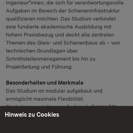
Ingenieur*innen, die sich für verantwortungsvolle
Aufgaben im Bereich der Schieneninfrastruktur
qualifizieren möchten. Das Studium verbindet
eine fundierte akademische Ausbildung mit
hohem Praxisbezug und deckt alle zentralen
Themen des Gleis- und Schienenbaus ab – von
technischen Grundlagen über
Schnittstellenmanagement bis hin zu
Projektleitung und Führung.
Besonderheiten und Merkmale
Das Studium ist modular aufgebaut und
ermöglicht maximale Flexibilität.
Die Lehrveranstaltungen finden als
kompakte
Hinweis zu Cookies
Blockkurse in Biberach
statt und lassen sich
dadurch optimal mit dem Beruf vereinbaren. Die
Studieninhalte setzen sich aus verschiedenen