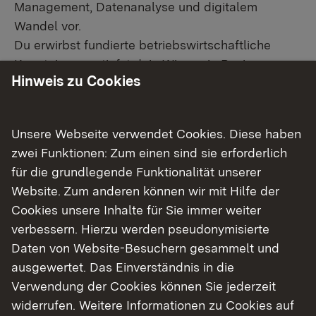
Management, Datenanalyse und digitalem
Wandel vor.
Du erwirbst fundierte betriebswirtschaftliche
Kenntnisse, vertiefst dein Wissen in Business
Hinweis zu Cookies
Analytics und Data Science und lernst,
Transformationsprozesse in Unternehmen
strategisch zu gestalten und umzusetzen.
Unsere Webseite verwendet Cookies. Diese haben
So entwickelst du die Kompetenzen, die in einer
zwei Funktionen: Zum einen sind sie erforderlich
datengetriebenen und vernetzten Wirtschaft
für die grundlegende Funktionalität unserer
besonders gefragt sind.
Website. Zum anderen können wir mit Hilfe der
Unser Studiengang bereitet dich gezielt darauf
Cookies unsere Inhalte für Sie immer weiter
vor, Transformation in Unternehmen erfolgreich zu
verbessern. Hierzu werden pseudonymisierte
gestalten.
Daten von Website-Besuchern gesammelt und
Du kombinierst eine fundierte
ausgewertet. Das Einverständnis in die
betriebswirtschaftliche Ausbildung mit
Verwendung der Cookies können Sie jederzeit
Kompetenzen in Digitalisierung, Data Science,
widerrufen. Weitere Informationen zu Cookies auf
Business Analytics und