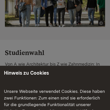
Studienwahl
Von A wie Architektur bis Z wie Zahnmedizin: In
Baden-Württemberg warten unzählige
Hinweis zu Cookies
Studiengänge auf dich. Vergleiche Unis und
Standorte – und finde mit unserer
Studiengangsuche schnell den passenden
Unsere Webseite verwendet Cookies. Diese haben
Studienplatz. Außerdem gibt's eine Schritt-für-
zwei Funktionen: Zum einen sind sie erforderlich
Schritt-Anleitung zu deinem Traum-Studium.
für die grundlegende Funktionalität unserer