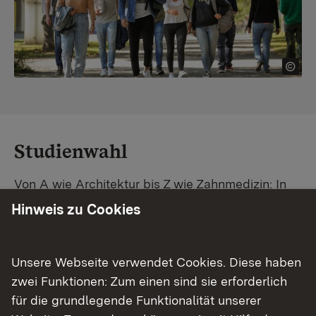
Studienwahl
Von A wie Architektur bis Z wie Zahnmedizin: In
Baden-Württemberg warten unzählige
Hinweis zu Cookies
Studiengänge auf dich. Vergleiche Unis und
Standorte – und finde mit unserer
Studiengangsuche schnell den passenden
Unsere Webseite verwendet Cookies. Diese haben
Studienplatz. Außerdem gibt's eine Schritt-für-
zwei Funktionen: Zum einen sind sie erforderlich
Schritt-Anleitung zu deinem Traum-Studium.
für die grundlegende Funktionalität unserer