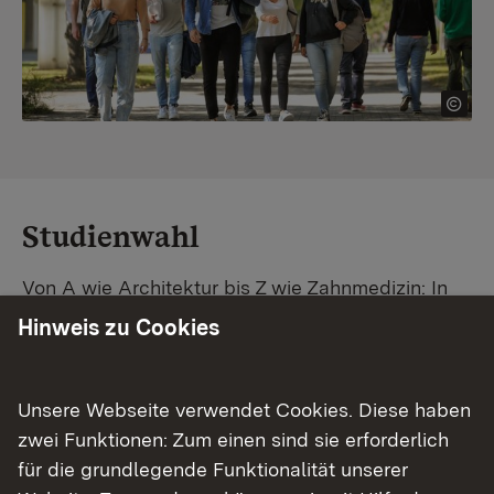
Studienwahl
Von A wie Architektur bis Z wie Zahnmedizin: In
Baden-Württemberg warten unzählige
Hinweis zu Cookies
Studiengänge auf dich. Vergleiche Unis und
Standorte – und finde mit unserer
Studiengangsuche schnell den passenden
Unsere Webseite verwendet Cookies. Diese haben
Studienplatz. Außerdem gibt's eine Schritt-für-
zwei Funktionen: Zum einen sind sie erforderlich
Schritt-Anleitung zu deinem Traum-Studium.
für die grundlegende Funktionalität unserer