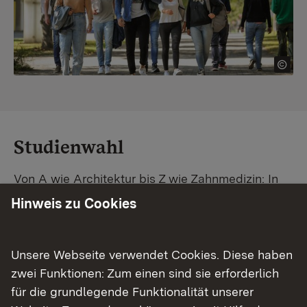
Studienwahl
Von A wie Architektur bis Z wie Zahnmedizin: In
Baden-Württemberg warten unzählige
Hinweis zu Cookies
Studiengänge auf dich. Vergleiche Unis und
Standorte – und finde mit unserer
Studiengangsuche schnell den passenden
Unsere Webseite verwendet Cookies. Diese haben
Studienplatz. Außerdem gibt's eine Schritt-für-
zwei Funktionen: Zum einen sind sie erforderlich
Schritt-Anleitung zu deinem Traum-Studium.
für die grundlegende Funktionalität unserer